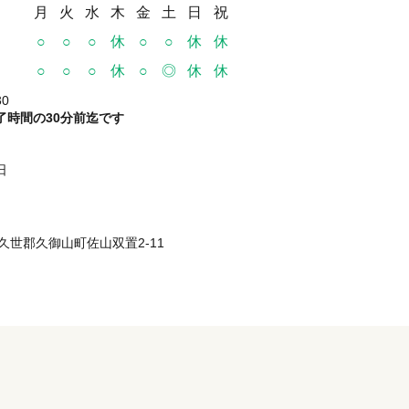
月
火
水
木
金
土
日
祝
○
○
○
休
○
○
休
休
○
○
○
休
○
◎
休
休
30
了時間の30分前迄です
日
都府久世郡久御山町佐山双置2-11